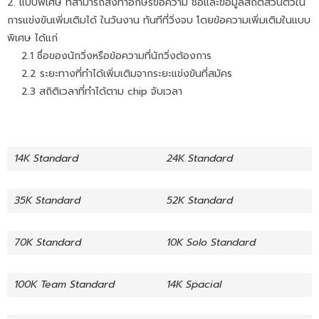
2. แบบพิเศษ ที่สามารถสั่งทำอักษรข้อความ ชื่อและข้อมูลสถิติส่วนตัวใน
การแข่งขันเพิ่มเติมได้ ในวันงาน ทันทีที่วิ่งจบ โดยข้อความเพิ่มเติมในแบบ
พิเศษ ได้แก่
2.1 ชื่อของนักวิ่งหรือข้อความที่นักวิ่งต้องการ
2.2 ระยะทางที่ทำได้เพิ่มเติมจากระยะแข่งขันที่สมัคร
2.3 สถิติเวลาที่ทำได้ตาม chip จับเวลา
14K Standard
24K Standard
35K Standard
52K Standard
70K Standard
10K Solo Standard
100K Team Standard
14K Spacial