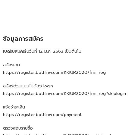
ข้อมูลการสมัคร
เปิดรับสมัครในวันที่ 12 ม.ค. 2563 เป็นต้นไป
สมัครเลย
https://register.bothlnw.com/KKIUR2020/frm_reg
สมัครด่วนแบบไม่ต้อง login
https://register.bothlnw.com/KKIUR2020/frm_reg?skiplogin
แจ้งชำระเงิน
https://register.bothlnw.com/payment
ตรวจสอบรายชื่อ