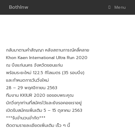
Bothlnw
Menu
กลับมาตามคำสัญญา หลังสถานการณ์คลี่คลาย
Khon Kaen International Ultra Run 2020
ณ บึงแก่นนคร จังหวัดขอนแก่น
พร้อมระยะใหม่ 122.5 กิโลเมตร (35 รอบบึง)
และกำหนดการวันวิ่งใหม่
28 – 29 พฤศจิกายน 2563
ทีมงาน KKIUR 2020 ขอขอบพระคุณ
นักวิ่งทุกท่านที่สมัครไว้และยังรอคอยเราอยู่
เปิดรับสมัครเพิ่มเติม 5 – 15 ตุลาคม 2563
***รับจำนวนจำกัด***
ติดตามรายละเอียดเพิ่มเติม เร็ว ๆ นี้