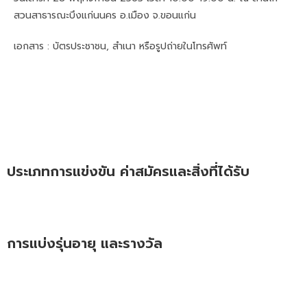
สวนสาธารณะบึงแก่นนคร อ.เมือง จ.ขอนแก่น
เอกสาร : บัตรประชาชน, สำเนา หรือรูปถ่ายในโทรศัพท์
ประเภทการแข่งขัน ค่าสมัครและสิ่งที่ได้รับ
การแบ่งรุ่นอายุ และรางวัล