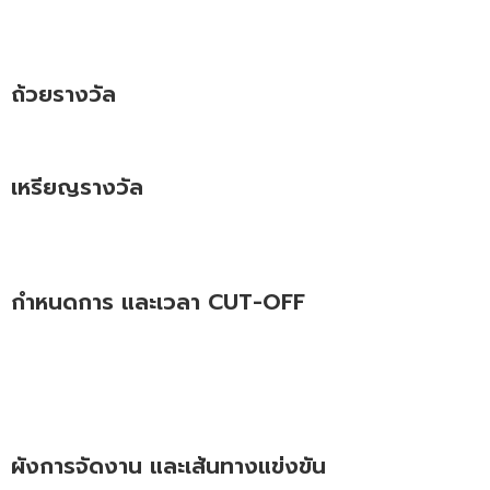
ถ้วยรางวัล
เหรียญรางวัล
กำหนดการ และเวลา CUT-OFF
ผังการจัดงาน และเส้นทางแข่งขัน